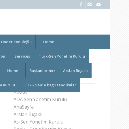
Önder Konuloğlu
Home
yon
Services
Türk-Sen Yönetim Kurulu
Home
Başkanlarımız
Arslan Bıçaklı
PAGES
m Kurulu
Türk – Sen’ e bağlı sendikalar
About
ADA Sen Yönetim Kurulu
AnaSayfa
Arslan Bıçaklı
As-Sen Yönetim Kurulu