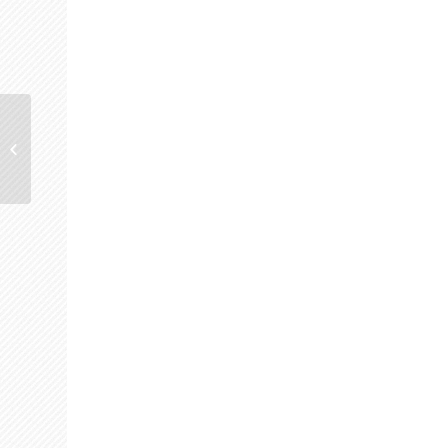
ASGARİ ÜCRETLİLER
YİNE AÇLIĞA MAHKUM
EDİLDİ