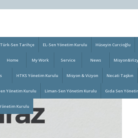
Türk-Sen Tarihçe
EL-Sen Yönetim Kurulu
Hüseyin Curcioğlu
Home
My Work
Service
News
Misyon&Viz
s
HTKS Yönetim Kurulu
Misyon & Vizyon
Necati Taşkın
Sen Yönetim Kurulu
Liman-Sen Yönetim Kurulu
Gıda Sen Yöneti
Yönetim Kurulu