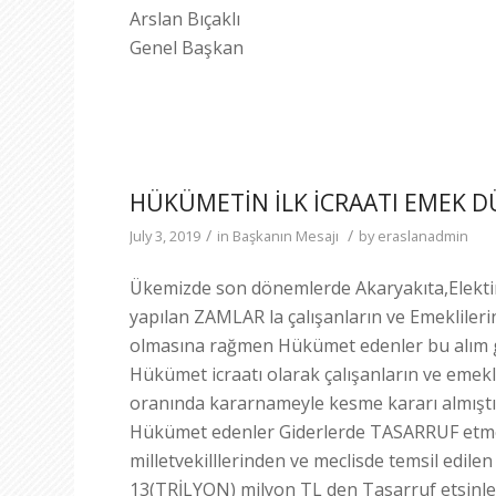
Arslan Bıçaklı
Genel Başkan
HÜKÜMETİN İLK İCRAATI EMEK 
/
/
July 3, 2019
in
Başkanın Mesajı
by
eraslanadmin
Ükemizde son dönemlerde Akaryakıta,Elekti
yapılan ZAMLAR la çalışanların ve Emekliler
olmasına rağmen Hükümet edenler bu alım gü
Hükümet icraatı olarak çalışanların ve emekl
oranında kararnameyle kesme kararı almıştı
Hükümet edenler Giderlerde TASARRUF etmek
milletvekilllerinden ve meclisde temsil edile
13(TRİLYON) milyon TL den Tasarruf etsin