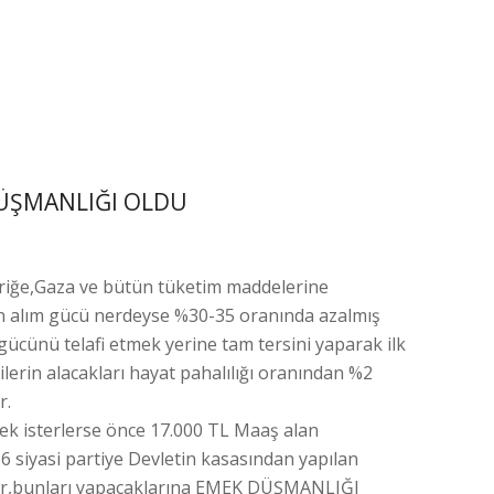
DÜŞMANLIĞI OLDU
riğe,Gaza ve bütün tüketim maddelerine
in alım gücü nerdeyse %30-35 oranında azalmış
cünü telafi etmek yerine tam tersini yaparak ilk
ilerin alacakları hayat pahalılığı oranından %2
r.
 isterlerse önce 17.000 TL Maaş alan
n 6 siyasi partiye Devletin kasasından yapılan
ler,bunları yapacaklarına EMEK DÜŞMANLIĞI