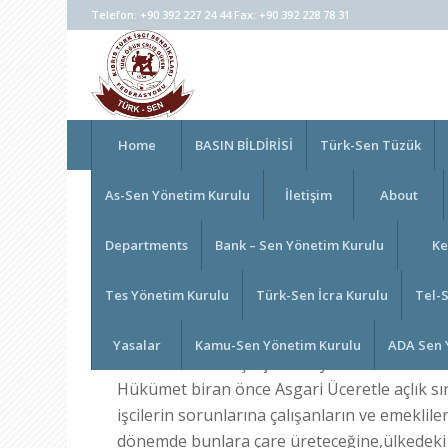
Telefon: +90 392 227 24 44 Fax: +90 392 228 78 31
Home
BASIN BİLDİRİSİ
Türk-Sen Tüzük
As-Sen Yönetim Kurulu
İletişim
About
BASIN BİLDİRİSİ
Departments
Bank – Sen Yönetim Kurulu
Ke
/
/
July 15, 2019
in
Başkanın Mesajı
by
eraslanadmin
Tes Yönetim Kurulu
Türk-Sen İcra Kurulu
Tel-
Hükümet edenler artık halkımız ve çocuklarımı
atmalıdır. Bugünlerde yaşanan olaylar,değiş
Yasalar
Kamu-Sen Yönetim Kurulu
ADA Sen 
beklentilerini boşa çıkarmaya devam etmekt
Hükümet biran önce Asgari Üceretle açlık sın
işcilerin sorunlarına çalışanların ve emeklil
dönemde bunlara çare üreteceğine,ülkedeki s