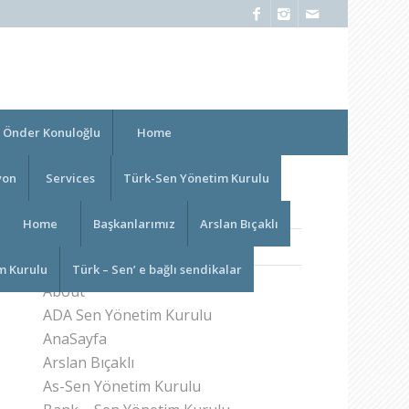
Önder Konuloğlu
Home
yon
Services
Türk-Sen Yönetim Kurulu
Home
Başkanlarımız
Arslan Bıçaklı
PAGES
m Kurulu
Türk – Sen’ e bağlı sendikalar
About
ADA Sen Yönetim Kurulu
AnaSayfa
Arslan Bıçaklı
As-Sen Yönetim Kurulu