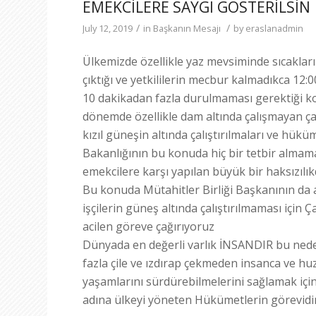
EMEKCİLERE SAYGI GÖSTERİLSİN
/
/
July 12, 2019
in
Başkanın Mesajı
by
eraslanadmin
Ülkemizde özellikle yaz mevsiminde sıcaklar
çıktığı ve yetkililerin mecbur kalmadıkca 12:
10 dakikadan fazla durulmaması gerektiği ko
dönemde özellikle dam altında çalışmayan ça
kızıl güneşin altında çalıştırılmaları ve hük
Bakanlığının bu konuda hiç bir tetbir almamas
emekcilere karşı yapılan büyük bir haksızılıkd
Bu konuda Mütahitler Birliği Başkanının da açı
işçilerin güneş altında çalıştırılmaması için
acilen göreve çağırıyoruz
Dünyada en değerli varlık İNSANDIR bu nede
fazla çile ve ızdırap çekmeden insanca ve huz
yaşamlarını sürdürebilmelerini sağlamak için
adına ülkeyi yöneten Hükümetlerin görevidir