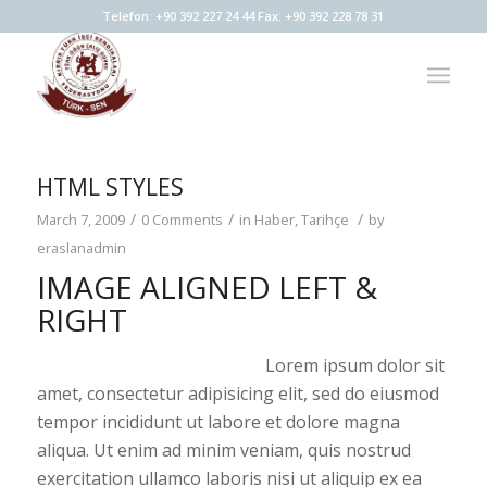
Telefon: +90 392 227 24 44 Fax: +90 392 228 78 31
HTML STYLES
/
/
/
March 7, 2009
0 Comments
in
Haber
,
Tarihçe
by
eraslanadmin
IMAGE ALIGNED LEFT &
RIGHT
Lorem ipsum dolor sit
amet, consectetur adipisicing elit, sed do eiusmod
tempor incididunt ut labore et dolore magna
aliqua. Ut enim ad minim veniam, quis nostrud
exercitation ullamco laboris nisi ut aliquip ex ea