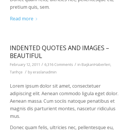
pretium quis, sem.
Read more
INDENTED QUOTES AND IMAGES –
BEAUTIFUL
/
/
February 12, 2011
6,316 Comments
in
BaşkanHaberleri
,
/
Tarihçe
by
eraslanadmin
Lorem ipsum dolor sit amet, consectetuer
adipiscing elit. Aenean commodo ligula eget dolor.
Aenean massa. Cum sociis natoque penatibus et
magnis dis parturient montes, nascetur ridiculus
mus.
Donec quam felis, ultricies nec, pellentesque eu,