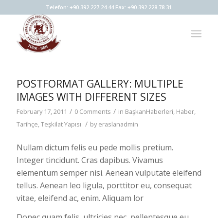
Telefon: +90 392 227 24 44 Fax: +90 392 228 78 31
POSTFORMAT GALLERY: MULTIPLE
IMAGES WITH DIFFERENT SIZES
/
/
February 17, 2011
0 Comments
in
BaşkanHaberleri
,
Haber
,
/
Tarihçe
,
Teşkilat Yapısı
by
eraslanadmin
Nullam dictum felis eu pede mollis pretium.
Integer tincidunt. Cras dapibus. Vivamus
elementum semper nisi. Aenean vulputate eleifend
tellus. Aenean leo ligula, porttitor eu, consequat
vitae, eleifend ac, enim. Aliquam lor
Donec quam felis, ultricies nec, pellentesque eu,