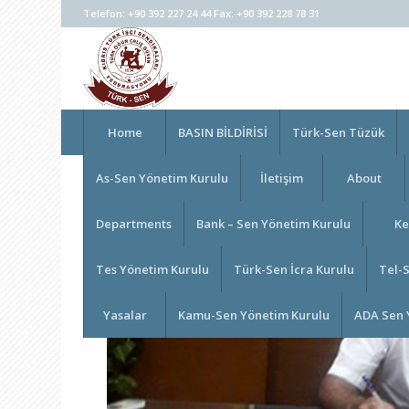
Telefon: +90 392 227 24 44 Fax: +90 392 228 78 31
Home
BASIN BİLDİRİSİ
Türk-Sen Tüzük
As-Sen Yönetim Kurulu
İletişim
About
Departments
Bank – Sen Yönetim Kurulu
Ke
Tes Yönetim Kurulu
Türk-Sen İcra Kurulu
Tel-
Yasalar
Kamu-Sen Yönetim Kurulu
ADA Sen 