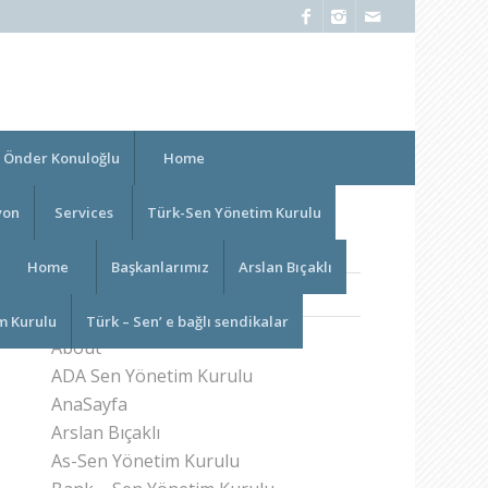
Önder Konuloğlu
Home
yon
Services
Türk-Sen Yönetim Kurulu
Home
Başkanlarımız
Arslan Bıçaklı
PAGES
m Kurulu
Türk – Sen’ e bağlı sendikalar
About
ADA Sen Yönetim Kurulu
AnaSayfa
Arslan Bıçaklı
As-Sen Yönetim Kurulu