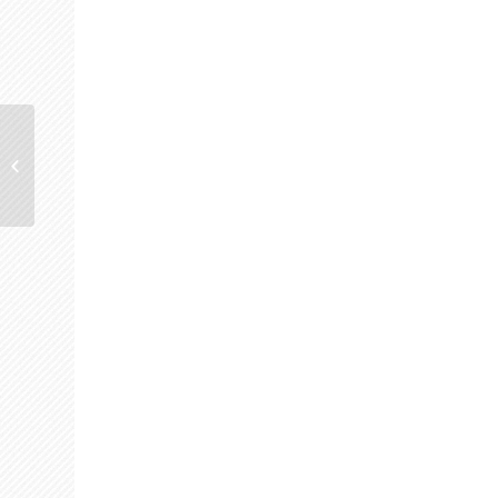
Türk-Sen Başkan Vekili
Özinal’dan açıklama