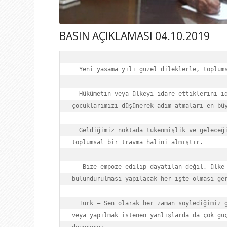
BASIN AÇIKLAMASI 04.10.2019
  Yeni yasama yılı güzel dileklerle, toplumsal fayda ve uzlaşıdan bahsedilerek açıldı.

  Hükümetin veya ülkeyi idare ettiklerini iddia edenler yapacakları her türlü yasada geleceği ve 
çocuklarımızı düşünerek adım atmaları en büy
  Geldiğimiz noktada tükenmişlik ve geleceği ön görmeden yaşamak, halkımızın hak etmediği 
toplumsal bir travma halini almıştır.

   Bize empoze edilip dayatılan değil, ülke şartları, kültürü ve gerçekleri göz önünde 
bulundurulması yapılacak her işte olması ger
  Türk – Sen olarak her zaman söylediğimiz gibi doğru işlere tam destek olacağımız gibi yapılan 
veya yapılmak istenen yanlışlarda da çok güç