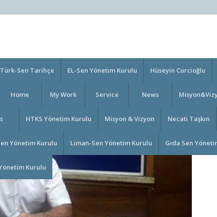
Türk-Sen Tarihçe
EL-Sen Yönetim Kurulu
Hüseyin Curcioğlu
Home
My Work
Service
News
Misyon&Viz
s
HTKS Yönetim Kurulu
Misyon & Vizyon
Necati Taşkın
Sen Yönetim Kurulu
Liman-Sen Yönetim Kurulu
Gıda Sen Yöneti
Yönetim Kurulu