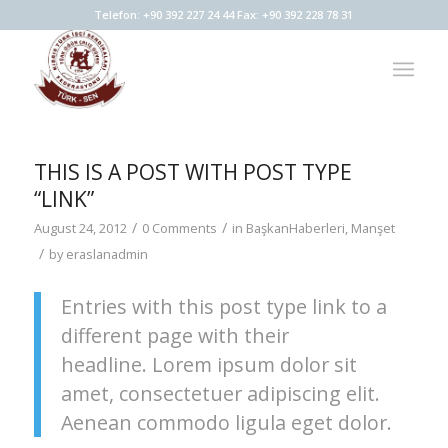
Telefon: +90 392 227 24 44 Fax: +90 392 228 78 31
THIS IS A POST WITH POST TYPE
“LINK”
/
/
August 24, 2012
0 Comments
in
BaşkanHaberleri
,
Manşet
/
by
eraslanadmin
Entries with this post type link to a
different page with their
headline. Lorem ipsum dolor sit
amet, consectetuer adipiscing elit.
Aenean commodo ligula eget dolor.